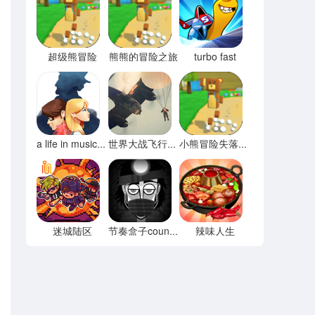
超级熊冒险
熊熊的冒险之旅
turbo fast
a life in music音乐人生
世界大战飞行模拟器
小熊冒险失落之都
迷城陆区
辣味人生
节奏盒子county模组