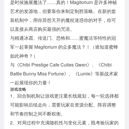
是时候施展魔法了……真的！Magitorium 是许多神秘
艺术的发源地，但要靠你来制定制胜策略。在新的套
装机制中，用你异想天开的魔杖迷惑你的对手，你可
以直接从商店购买最强的咒语。
与精通冰霜、传送门、恐怖和……蜜魔法等特性的冠
军一起掌握 Magitorium 的众多魔法？！（谁知道蜜蜂
如此神奇？）
与《Chibi Prestige Cafe Cuties Gwen》、《Chibi
Battle Bunny Miss Fortune》、《Lumie》等新战术家
一起展现你的力量！
游戏攻略
1、回合制机制让游戏更注重长线规划，每一轮选择都
可能影响后续走向，需要玩家在资源分配、阵容调整
和节奏控制之间不断权衡。
2、对局过程中充满随机性与变化元素，既考验玩家的