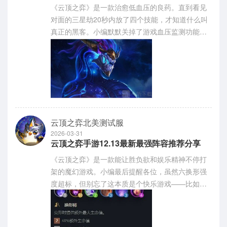
《云顶之弈》是一款治愈低血压的良药。直到看见
对面的三星劫20秒内放了四个技能，才知道什么叫
真正的黑客。小编默默关掉了游戏血压监测功能。
感兴趣的朋友们与小编一起来看一下吧。
云顶之弈北美测试服
2026-03-31
云顶之弈手游12.13最新最强阵容推荐分享
《云顶之弈》是一款能让胜负欲和娱乐精神不停打
架的魔幻游戏。小编最后提醒各位，虽然六换形强
度超标，但别忘了这本质是个快乐游戏——比如看
到三星妮蔻的盾比血条还厚时，该笑还是要笑的。
感兴趣的网友们跟着小编一同来下文看看吧！