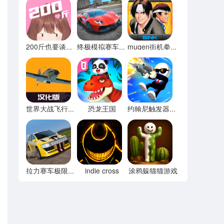
200斤也要谈恋爱免广告
终极模拟赛车无限金币
mugen街机拳皇97
恐龙王国
世界大战飞行模拟器内置菜单
约翰尼触发器无限宝石
indie cross
涂鸦躲猫猫游戏
拉力赛车极限竞速内置菜单