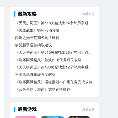
最新攻略
查看更多
《天天拼词王》第518关黯找出24个常用字通关攻略
《火线战姬》循环活动攻略
闪烁之光开荒期各玩法详解
伊瑟新手逆翎抽取建议
《天天拼词王》第515关骥找出26个常用字通关攻略
《崩坏因缘精灵》如波如澜任务通关攻略
《天天拼词王》第490关犁找出12个常用字通关攻略
三国杀武将霍峻强度解析
《崩坏因缘精灵》碰碰摧毁小广场任务完成攻略
《蓝色星原：旅谣》宠物选择推荐
最新游戏
查看更多