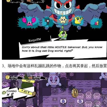
3、场地中会有这样乱蹦乱跳的作物，点击将其拿起，然后放