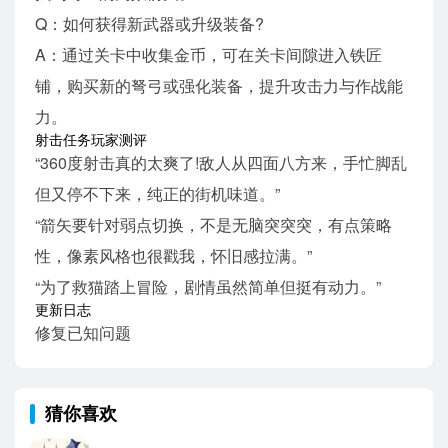
Q：如何获得新武器或升级装备?
A：通过关卡中收集金币，可在关卡间隙进入铁匠
铺，购买新的弩弓或强化装备，提升攻击力与作战能
力。
射击任务玩家测评
“360度射击真的太爽了!敌人从四面八方来，手忙脚乱
但又停不下来，纯正的街机味道。”
“箭矢要针对弱点切换，不是无脑突突突，有点策略
性，像素风格也很戳我，怀旧感拉满。”
“为了救猫踏上冒险，剧情虽然简单但挺有动力。”
更新日志
修复已知问题
猜你喜欢