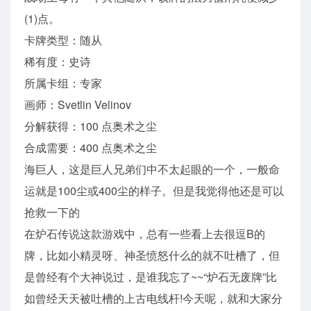
(1)点。
卡牌类型：随从
稀有度：史诗
所属卡组：专家
画师：Svetlin Velinov
分解获得：100 点奥术之尘
合成需要：400 点奥术之尘
海巨人，这是巨人兄弟们中不太起眼的一个，一般命
运就是100尘或400尘的样子。但是我觉得他还是可以
抢救一下的
在炉石传说这款游戏中，总有一些看上去很逗B的
牌，比如小精灵呀、神圣愤怒什么的就不吐槽了，但
是曾经有个大神说过，是谁我忘了~~“炉石无废牌”比
如曾经天天被吐槽的上古电线杆!今天呢，就和大家分