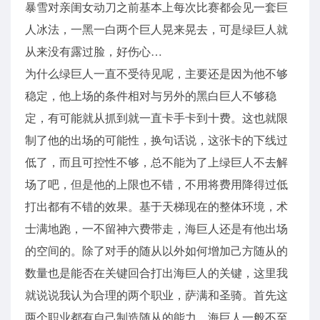
暴雪对亲闺女动刀之前基本上每次比赛都会见一套巨
人冰法，一黑一白两个巨人晃来晃去，可是绿巨人就
从来没有露过脸，好伤心…
为什么绿巨人一直不受待见呢，主要还是因为他不够
稳定，他上场的条件相对与另外的黑白巨人不够稳
定，有可能就从抓到就一直卡手卡到十费。这也就限
制了他的出场的可能性，换句话说，这张卡的下线过
低了，而且可控性不够，总不能为了上绿巨人不去解
场了吧，但是他的上限也不错，不用将费用降得过低
打出都有不错的效果。基于天梯现在的整体环境，术
士满地跑，一不留神六费带走，海巨人还是有他出场
的空间的。除了对手的随从以外如何增加己方随从的
数量也是能否在关键回合打出海巨人的关键，这里我
就说说我认为合理的两个职业，萨满和圣骑。首先这
两个职业都有自己制造随从的能力，海巨人一般不至