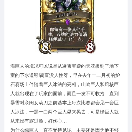
海巨人的境况可以说是从凌霄宝殿的天花板到了地下
室的下水道呀!简直没人性呀，早在去年十二月初的炉
石赛场上伴随着巨人冰法的亮相，山岭巨人和熔核巨
人就出现在了玩家的面前，而且一发不可收拾，直到
暴雪对亲闺女动刀之前基本上每次比赛都会见一套巨
人冰法，一黑一白两个巨人晃来晃去，可是绿巨人就
从来没有露过脸，好伤心…
为什么绿巨人一直不受待见呢，主要还是因为他不够