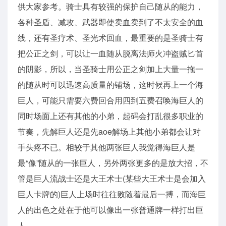
供大家参考。骑士具有较强的保护自己随从的能力，
各种圣盾、减攻、武器即使卖血卖到了不太安全的血
线，还有圣疗术、圣光术回血，最重要的是圣骑士有
把公正之剑，可以让一血随从脱离法师火冲盗贼匕首
的阴影，所以，当圣骑士用公正之剑加上大量一拖一
的随从时可以迅速高质量的铺场，这时候再上一个海
巨人，可能只需要六费回合用四到五费召唤海巨人的
同时场面上还有其他的小弟，起码会打乱很多职业的
节奏，先解巨人还是先aoe解场上其他小弟都会让对
手头疼不已。相较于其他两张巨人我觉得海巨人是
最“像”随从的一张巨人，另外两张更多的是放大招，不
管是巨人流战士还是大王术士(某些大王术士是会加入
巨人卡牌的)巨人上场时往往败随着最后一搏，而海巨
人的出色之处在于他可以像出一张普通牌一样打出巨
人。