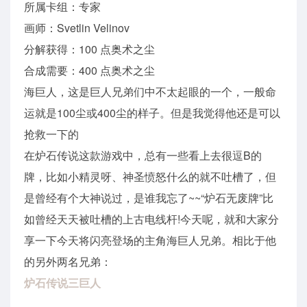
所属卡组：专家
画师：Svetlin Velinov
分解获得：100 点奥术之尘
合成需要：400 点奥术之尘
海巨人，这是巨人兄弟们中不太起眼的一个，一般命
运就是100尘或400尘的样子。但是我觉得他还是可以
抢救一下的
在炉石传说这款游戏中，总有一些看上去很逗B的
牌，比如小精灵呀、神圣愤怒什么的就不吐槽了，但
是曾经有个大神说过，是谁我忘了~~“炉石无废牌”比
如曾经天天被吐槽的上古电线杆!今天呢，就和大家分
享一下今天将闪亮登场的主角海巨人兄弟。相比于他
的另外两名兄弟：
炉石传说三巨人