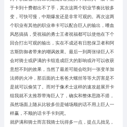
于卡到十费都出不了手，其次这两个职业节奏比较多
变，可快可慢，中期爆发还是非常可观的。再次这两
个职业有其他的职业单卡可以配合巨人的输出，嗜血
风怒搞搞，受祝福的勇士王者祝福都可以使他在下个
回合打出可观的输出，实在不成还有日怒保卫者和阿
古斯防御者带来的嘲讽效果。最后一到两张绿巨人不
会对骑士或萨满的卡组造成巨大的影响或许可以收获
意想不到的效果，当然了最差可能会吃到一张变羊加
法师的火冲，那后面的土爸爸大螺丝等等大厉害是不
是就可以偷笑了。而对于像术士这样的速攻超展开卡
组我就不太推荐带海巨人了，确实和整体思路不搭，
虽然场面上随从比较多但是铺场顺的话不用上巨人一
样赢，不顺的话卡手卡到死。
就萨满和骑士而言我骑士玩得多一点，提点儿拙见，