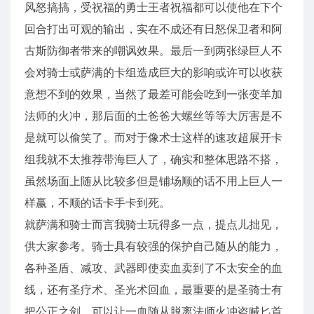
风怒搞搞，受祝福的勇士王者祝福都可以使他在下个
回合打出可观的输出，实在不成还有日怒保卫者和阿
古斯防御者带来的嘲讽效果。最后一到两张绿巨人不
会对骑士或萨满的卡组造成巨大的影响或许可以收获
意想不到的效果，当然了最差可能会吃到一张变羊加
法师的火冲，那后面的土爸爸大螺丝等等大厉害是不
是就可以偷笑了。而对于像术士这样的速攻超展开卡
组我就不太推荐带海巨人了，确实和整体思路不搭，
虽然场面上随从比较多但是铺场顺的话不用上巨人一
样赢，不顺的话卡手卡到死。
就萨满和骑士而言我骑士玩得多一点，提点儿拙见，
供大家参考。骑士具有较强的保护自己随从的能力，
各种圣盾、减攻、武器即使卖血卖到了不太安全的血
线，还有圣疗术、圣光术回血，最重要的是圣骑士有
把公正之剑，可以让一血随从脱离法师火冲盗贼匕首