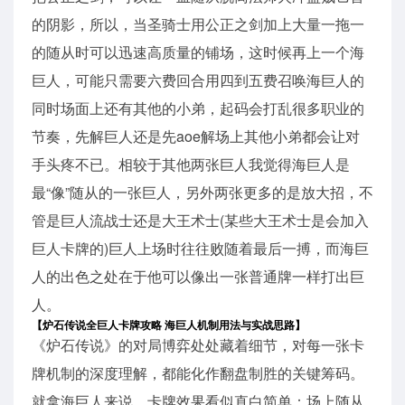
的阴影，所以，当圣骑士用公正之剑加上大量一拖一
的随从时可以迅速高质量的铺场，这时候再上一个海
巨人，可能只需要六费回合用四到五费召唤海巨人的
同时场面上还有其他的小弟，起码会打乱很多职业的
节奏，先解巨人还是先aoe解场上其他小弟都会让对
手头疼不已。相较于其他两张巨人我觉得海巨人是
最“像”随从的一张巨人，另外两张更多的是放大招，不
管是巨人流战士还是大王术士(某些大王术士是会加入
巨人卡牌的)巨人上场时往往败随着最后一搏，而海巨
人的出色之处在于他可以像出一张普通牌一样打出巨
人。
【炉石传说全巨人卡牌攻略 海巨人机制用法与实战思路】
《炉石传说》的对局博弈处处藏着细节，对每一张卡
牌机制的深度理解，都能化作翻盘制胜的关键筹码。
就拿海巨人来说，卡牌效果看似直白简单：场上随从